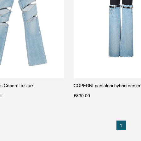
 Coperni azzurri
COPERNI pantaloni hybrid denim 
00
€
890.00
1