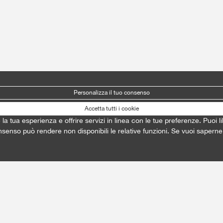
Personalizza il tuo consenso
Accetta tutti i cookie
e la tua esperienza e offrire servizi in linea con le tue preferenze. Puo
onsenso può rendere non disponibili le relative funzioni. Se vuoi saperne 