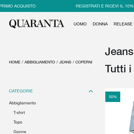
RIMO ACQUISTO
REGISTRATI E RICEVI IL 10% 
UOMO
DONNA
RELEASE
Jeans
HOME
/
ABBIGLIAMENTO
/
JEANS
/
COPERNI
Tutti 
CATEGORIE
50
%
abbigliamento
t-shirt
tops
gonne