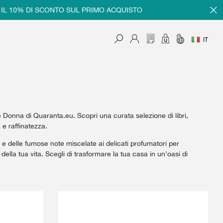
% DI SCONTO SUL PRIMO ACQUISTO
REGISTRATI
IT
 Donna di Quaranta.eu. Scopri una curata selezione di libri,
 e raffinatezza.
e e delle fumose note miscelate ai delicati profumatori per
lla tua vita. Scegli di trasformare la tua casa in un'oasi di