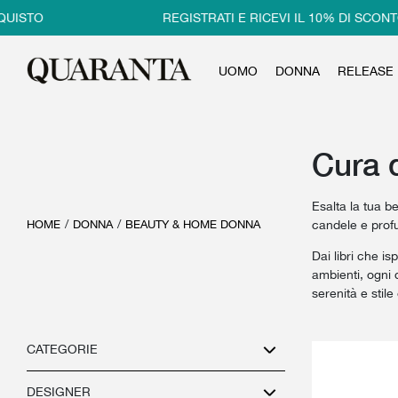
REGISTRATI E RICEVI IL 10% DI SCONTO SUL
UOMO
DONNA
RELEASE
Cura d
Esalta la tua b
HOME
/
DONNA
/
BEAUTY & HOME DONNA
candele e profu
Dai libri che i
ambienti, ogni 
serenità e stil
CATEGORIE
DESIGNER