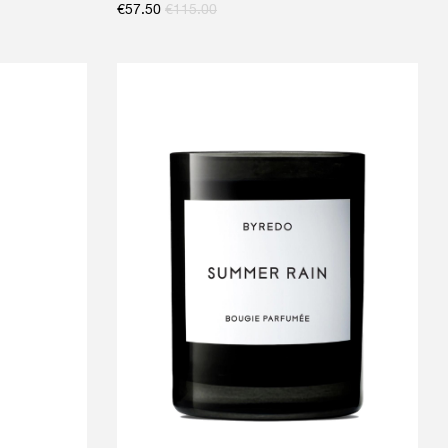
€
57.50
€
115.00