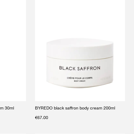
am 30ml
BYREDO black saffron body cream 200ml
€
67.00