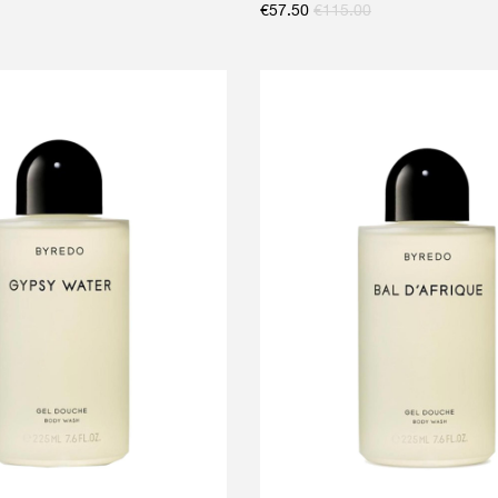
€
57.50
€
115.00