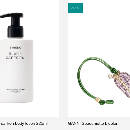
50
%
affron body lotion 225ml
GANNI Specchietto bicolor