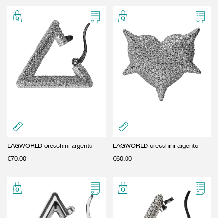
LAGWORLD orecchini argento
LAGWORLD orecchini argento
€
70.00
€
60.00