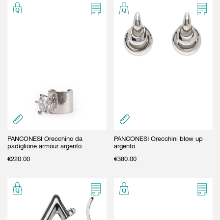
GIFT CARD
BEAUTY & HOME
GIFT CARD
PANCONESI Orecchino da
PANCONESI Orecchini blow up
padiglione armour argento
argento
€
220.00
€
380.00