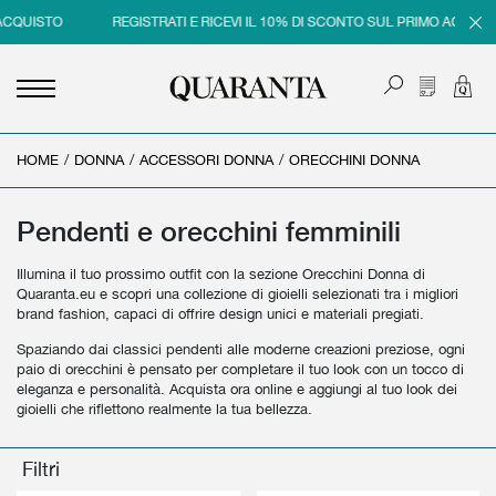
QUISTO
REGISTRATI E RICEVI IL 10% DI SCONTO SUL PRIMO ACQUISTO
HOME
<
<
<
<
/
DONNA
/
ACCESSORI DONNA
/
ORECCHINI DONNA
INDIETRO
INDIETRO
INDIETRO
INDIETRO
UOMO
DONNA
BRAND
SALDI
Pendenti e orecchini femminili
NEW IN
NEW IN
UOMO
SALDI UOMO
Illumina il tuo prossimo outfit con la sezione Orecchini Donna di
Quaranta.eu e scopri una collezione di gioielli selezionati tra i migliori
ABBIGLIAMENTO
ABBIGLIAMENTO
DONNA
SALDI DONNA
brand fashion, capaci di offrire design unici e materiali pregiati.
Spaziando dai classici pendenti alle moderne creazioni preziose, ogni
SCARPE
BORSE
paio di orecchini è pensato per completare il tuo look con un tocco di
eleganza e personalità. Acquista ora online e aggiungi al tuo look dei
ACCESSORI
SCARPE
gioielli che riflettono realmente la tua bellezza.
PROFUMI
ACCESSORI
Filtri
BEAUTY & HOME
PROFUMI