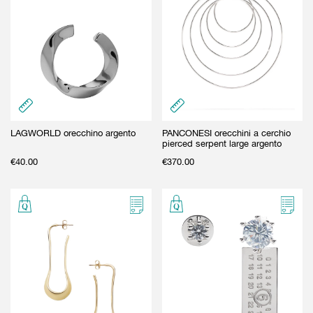
LAGWORLD orecchino argento
PANCONESI orecchini a cerchio
pierced serpent large argento
€
40.00
€
370.00