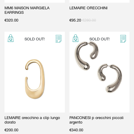
MM6 MAISON MARGIELA
LEMAIRE ORECCHINI
EARRINGS
€
320.00
€
95.20
€
280.00
SOLD OUT!
SOLD OUT!
LEMAIRE orecchino a clip lungo
PANCONESI p orecchini piccoli
dorato
argento
€
200.00
€
340.00