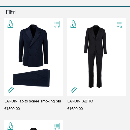
GIFT CARD
BEAUTY & HOME
Filtri
GIFT CARD
LARDINI abito soiree smoking blu
LARDINI ABITO
€
1509.00
€
1620.00