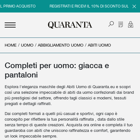
UL PRIMO ACQUISTO
REGISTRATI E RICEVI IL 10% DI SCONTO SUL PRIM
HOME
<
<
<
<
/
UOMO
/
ABBIGLIAMENTO UOMO
/
ABITI UOMO
INDIETRO
INDIETRO
INDIETRO
INDIETRO
UOMO
DONNA
BRAND
SALDI
Completi per uomo: giacca e
pantaloni
NEW IN
NEW IN
UOMO
SALDI UOMO
Esplora l'eleganza maschile degli Abiti Uomo di Quaranta.eu e scopri
ABBIGLIAMENTO
ABBIGLIAMENTO
DONNA
SALDI DONNA
così una selezione impeccabile di abiti da uomo confezionati dai brand
più prestigiosi del settore, offrendo tagli classici e moderni, tessuti
SCARPE
BORSE
pregiati e dettagli raffinati.
ACCESSORI
SCARPE
Dai completi formali a quelli più casual e sportivi, ogni capo è
concepito per riflettere la tua personalità raffinata , data dallo stile
PROFUMI
ACCESSORI
senza tempo di queste creazioni. Acquista ora online e completa il tuo
guardaroba con abiti che uniscono raffinatezza e comfort, garantendo
BEAUTY & HOME
PROFUMI
un look impeccabile sempre.