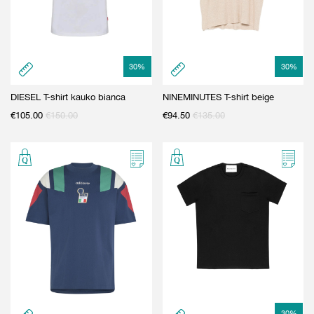
30
%
30
%
DIESEL T-shirt kauko bianca
NINEMINUTES T-shirt beige
€
105.00
€
150.00
€
94.50
€
135.00
30
%