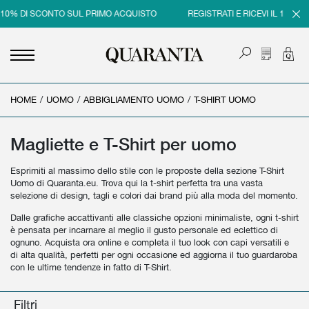
 DI SCONTO SUL PRIMO ACQUISTO
REGISTRATI E RICEVI IL 10% DI SC
HOME
<
<
<
<
/
UOMO
/
ABBIGLIAMENTO UOMO
/
T-SHIRT UOMO
INDIETRO
INDIETRO
INDIETRO
INDIETRO
UOMO
DONNA
BRAND
SALDI
Magliette e T-Shirt per uomo
NEW IN
NEW IN
UOMO
SALDI UOMO
Esprimiti al massimo dello stile con le proposte della sezione T-Shirt
Uomo di Quaranta.eu. Trova qui la t-shirt perfetta tra una vasta
ABBIGLIAMENTO
ABBIGLIAMENTO
DONNA
SALDI DONNA
selezione di design, tagli e colori dai brand più alla moda del momento.
Dalle grafiche accattivanti alle classiche opzioni minimaliste, ogni t-shirt
SCARPE
BORSE
è pensata per incarnare al meglio il gusto personale ed eclettico di
ognuno. Acquista ora online e completa il tuo look con capi versatili e
ACCESSORI
SCARPE
di alta qualità, perfetti per ogni occasione ed aggiorna il tuo guardaroba
con le ultime tendenze in fatto di T-Shirt.
PROFUMI
ACCESSORI
BEAUTY & HOME
PROFUMI
Filtri