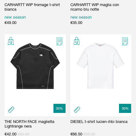
CARHARTT WIP fromage t-shirt
CARHARTT WIP maglia con
bianca
ricamo blu notte
new season
new season
€
49.00
€
35.00
30
%
30
%
THE NORTH FACE maglietta
DIESEL t-shirt lucien-ihbi bianca
Lightrange nera
€
42.00
€
60.00
€
66.50
€
95.00