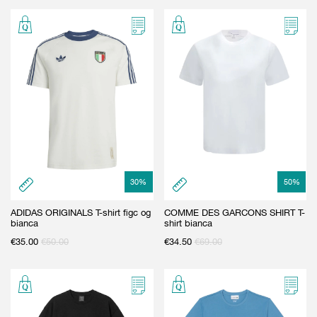
GIFT CARD
BEAUTY & HOME
GIFT CARD
30
%
50
%
ADIDAS ORIGINALS T-shirt figc og
COMME DES GARCONS SHIRT T-
bianca
shirt bianca
€
35.00
€
50.00
€
34.50
€
69.00