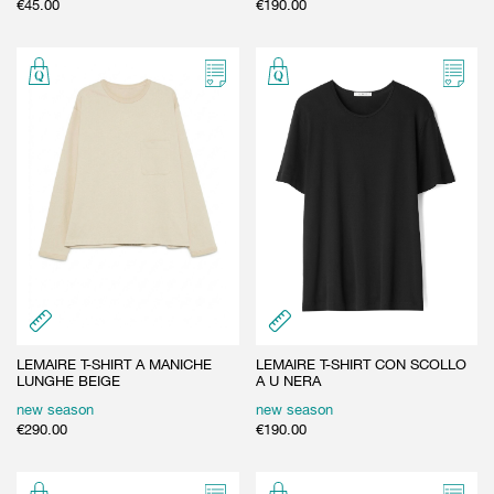
€
45.00
€
190.00
LEMAIRE T-SHIRT A MANICHE
LEMAIRE T-SHIRT CON SCOLLO
LUNGHE BEIGE
A U NERA
new season
new season
€
290.00
€
190.00