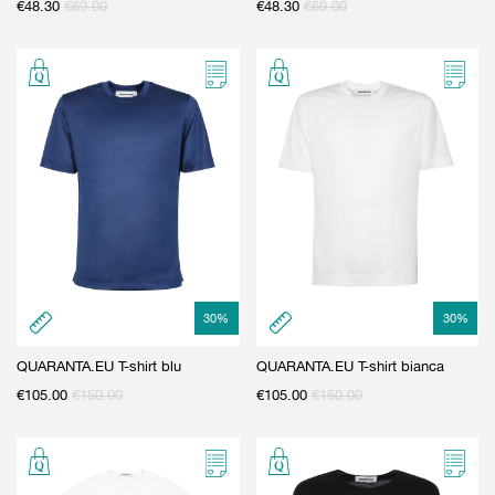
€
48.30
€
69.00
€
48.30
€
69.00
30
%
30
%
QUARANTA.EU T-shirt blu
QUARANTA.EU T-shirt bianca
€
105.00
€
150.00
€
105.00
€
150.00