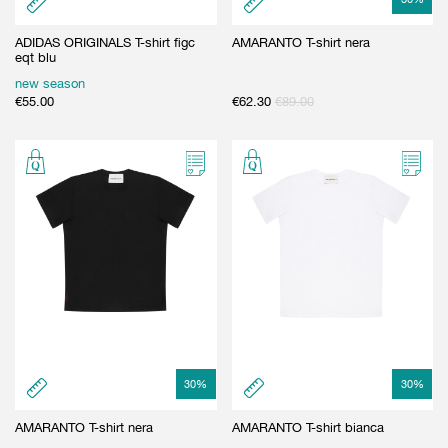
ADIDAS ORIGINALS T-shirt figc
AMARANTO T-shirt nera
eqt blu
new season
€
55.00
€
62.30
€
89.00
30
%
30
%
AMARANTO T-shirt nera
AMARANTO T-shirt bianca