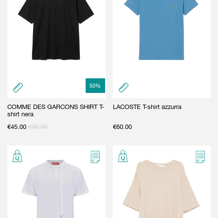
50
%
COMME DES GARCONS SHIRT T-
LACOSTE T-shirt azzurra
shirt nera
€
45.00
€
90.00
€
60.00