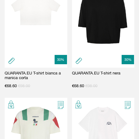
30
%
30
%
QUARANTA.EU T-shirt bianca a
QUARANTA.EU T-shirt nera
manica corta
€
68.60
€
98.00
€
68.60
€
98.00