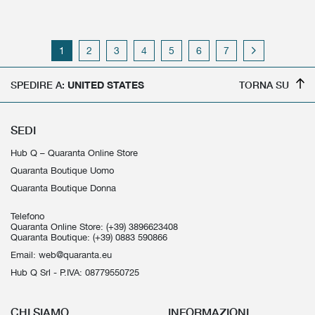
1
2
3
4
5
6
7
SPEDIRE A:
UNITED STATES
TORNA SU
SEDI
Hub Q – Quaranta Online Store
Quaranta Boutique Uomo
Quaranta Boutique Donna
Telefono
Quaranta Online Store:
(+39) 3896623408
Quaranta Boutique:
(+39) 0883 590866
Email:
web@quaranta.eu
Hub Q Srl - P.IVA: 08779550725
CHI SIAMO
INFORMAZIONI