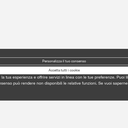
Personalizza il tuo consenso
Accetta tutti i cookie
e la tua esperienza e offrire servizi in linea con le tue preferenze. Puo
onsenso può rendere non disponibili le relative funzioni. Se vuoi saperne 