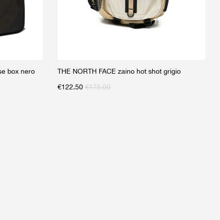
e box nero
THE NORTH FACE zaino hot shot grigio
€
122.50
€
175.00