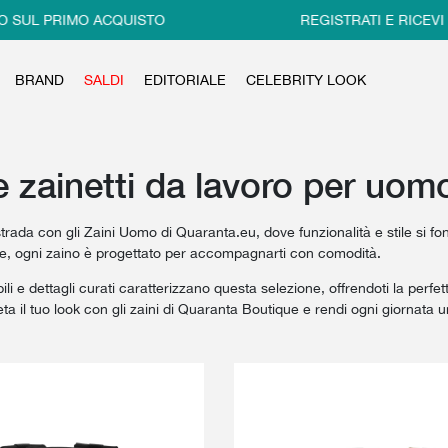
 PRIMO ACQUISTO
REGISTRATI E RICEVI IL 10
BRAND
SALDI
EDITORIALE
CELEBRITY LOOK
e zainetti da lavoro per uom
strada con gli Zaini Uomo di Quaranta.eu, dove funzionalità e stile si fo
he, ogni zaino è progettato per accompagnarti con comodità.
bili e dettagli curati caratterizzano questa selezione, offrendoti la perfet
ta il tuo look con gli zaini di Quaranta Boutique e rendi ogni giornata 