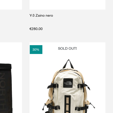
Y-3 Zaino nero
€
280.00
SOLD OUT!
30
%