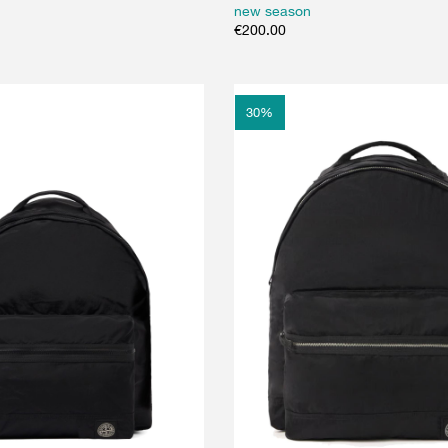
new season
€
200.00
30
%