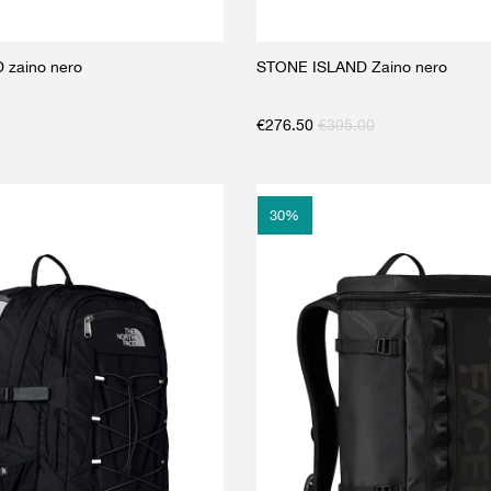
 zaino nero
STONE ISLAND Zaino nero
€
276.50
€
395.00
30
%