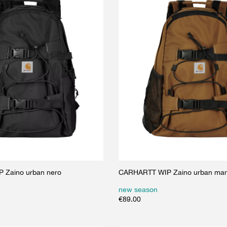
 Zaino urban nero
CARHARTT WIP Zaino urban mar
new season
€
89.00