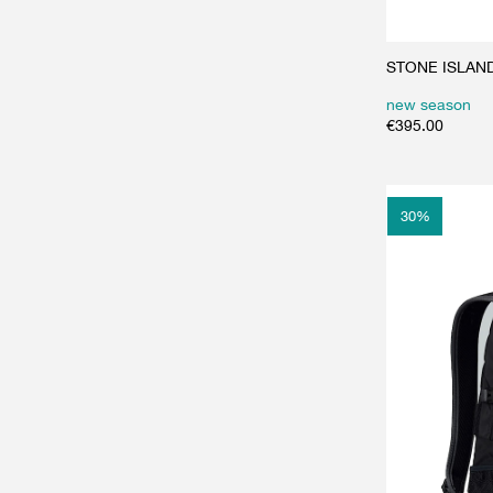
STONE ISLAND
new season
€
395.00
30
%