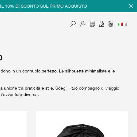
% DI SCONTO SUL PRIMO ACQUISTO
REGISTRATI
IT
o
ndono in un connubio perfetto. Le silhouette minimaliste e le
ta unione tra praticità e stile. Scegli il tuo compagno di viaggio
un'avventura diversa.