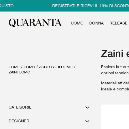
REGISTRATI E RICEVI IL 10% DI SCONTO SUL
UOMO
DONNA
RELEASE
Zaini 
Esplora la tua 
HOME
/
UOMO
/
ACCESSORI UOMO
/
ZAINI UOMO
opzioni tecnic
Materiali affida
ideale e comple
CATEGORIE
DESIGNER