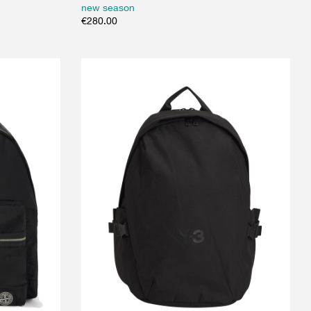
new season
€
280.00