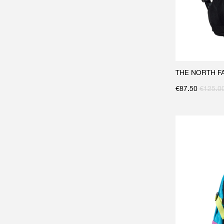
THE NORTH FAC
€
87.50
€
125.0