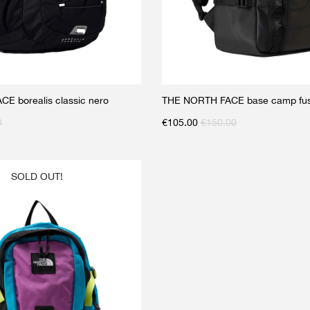
E borealis classic nero
THE NORTH FACE base camp fus
0
€
105.00
€
150.00
SOLD OUT!