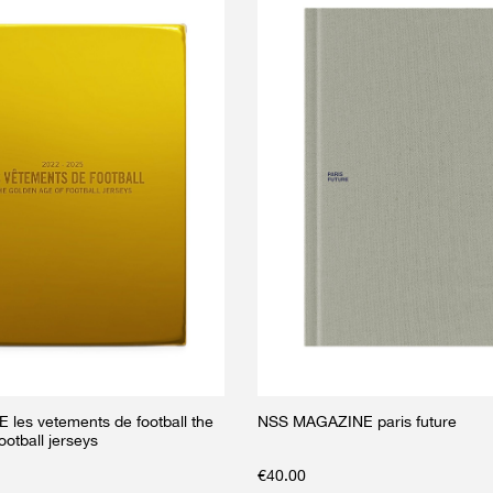
es vetements de football the
NSS MAGAZINE paris future
ootball jerseys
€
40.00