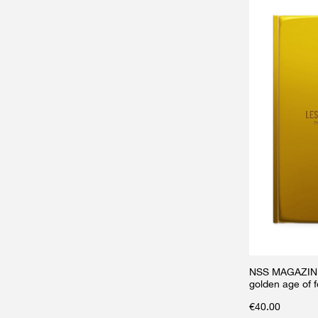
NSS MAGAZINE l
golden age of f
€
40.00