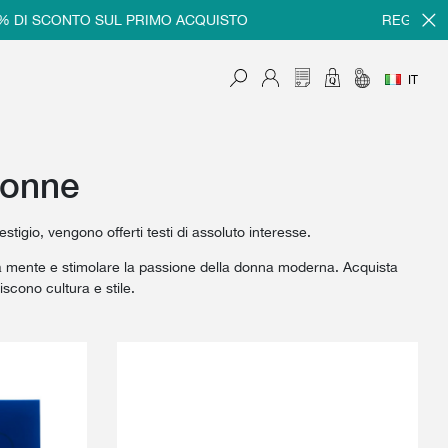
NTO SUL PRIMO ACQUISTO
REGISTRATI E RICEV
IT
donne
estigio, vengono offerti testi di assoluto interesse.
e la mente e stimolare la passione della donna moderna. Acquista
scono cultura e stile.