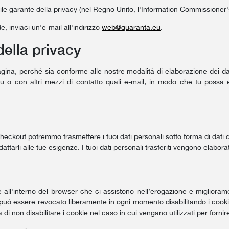
bile garante della privacy (nel Regno Unito, l'Information Commissioner'
e, inviaci un'e-mail all'indirizzo
web@quaranta.eu
.
della privacy
na, perché sia conforme alle nostre modalità di elaborazione dei dati
.eu o con altri mezzi di contatto quali e-mail, in modo che tu possa
 checkout potremmo trasmettere i tuoi dati personali sotto forma di dati 
tarli alle tue esigenze. I tuoi dati personali trasferiti vengono elaborat
te all'interno del browser che ci assistono nell’erogazione e miglioram
o può essere revocato liberamente in ogni momento disabilitando i cooki
a di non disabilitare i cookie nel caso in cui vengano utilizzati per fornire