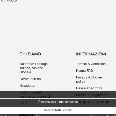
 sui cookie.
CHI SIAMO
INFORMAZIONI
Quaranta: Heritage
Termini & Condizioni
Italiano, Visione
Klarna FAQ
Globale.
Privacy & Cookie
Lavora con noi
policy
Newsletter
Resi e spedizioni
I nostri contatti:
Metodi di pagamento
assistenza e consigli
Personalizza il tuo consenso
Brand
Accetta tutti i cookie