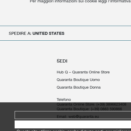
Per maggiori informazioni sui cookie leggi l'informativa
SPEDIRE A:
UNITED STATES
SEDI
Hub Q – Quaranta Online Store
Quaranta Boutique Uomo
Quaranta Boutique Donna
Telefono
Quaranta Online Store:
(+39) 3896623408
Quaranta Boutique:
(+39) 0883 590866
Email:
web@quaranta.eu
Hub Q Srl - P.IVA: 08779550725