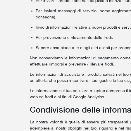
Per inviarti i prodotti che hai acquistato (senza i tu
Per inviarti messaggi di servizio, come aggiorname
consegna).
Invio di informazioni relative a nuovi prodotti e ser
Per prevenzione e rilevamento delle frodi.
Sapere cosa piace a te e agli altri clienti per propo
Non conserviamo le informazioni di pagamento come i
effettuare rimborsi e prevenire / rilevare frodi.
Le informazioni di acquisto e i prodotti salvati nel tuo 
un'offerta che possa incontrare i tuoi gusti e le tue es
Le informazioni sul tuo cellulare o laptop compreso il tuo 
web da frodi e ai fini di Google Analytics.
Condivisione delle informa
La nostra volontà è quella di essere più trasparenti p
adempiere ai nostri obblighi nei tuoi riguardi e nel ris