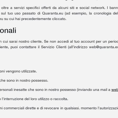
oltre a servizi specifici offerti da alcuni siti e social network. I ban
 sul tuo uso passato di Quaranta.eu (ad esempio, la cronologia dell
.eu su cui hai precedentemente cliccato.
onali
n cui sarai nostro cliente. Se non accedi al tuo account per un periodo
nte, puoi contattare il Servizio Clienti (all’indirizzo
web@quaranta.e
ioni vengono utilizzate.
i che sono in nostro possesso.
i personali inesatte che sono in nostro possesso (inviando una mail a
web
o l'interruzione del loro utilizzo o raccolta.
ni commerciali dirette e di revocare in qualsiasi. momento l'autorizzazion