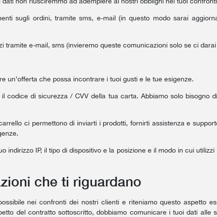
oi dati non riusciremmo ad adempiere ai nostri obblighi nei tuoi confronti
nti sugli ordini, tramite sms, e-mail (in questo modo sarai aggiornat
vizi tramite e-mail, sms (invieremo queste comunicazioni solo se ci darai
rre un’offerta che possa incontrare i tuoi gusti e le tue esigenze.
l codice di sicurezza / CVV della tua carta. Abbiamo solo bisogno di
carrello ci permettono di inviarti i prodotti, fornirti assistenza e suppo
igenze.
indirizzo IP, il tipo di dispositivo e la posizione e il modo in cui utilizzi
zioni che ti riguardano
ossibile nei confronti dei nostri clienti e riteniamo questo aspetto ess
petto del contratto sottoscritto, dobbiamo comunicare i tuoi dati alle s