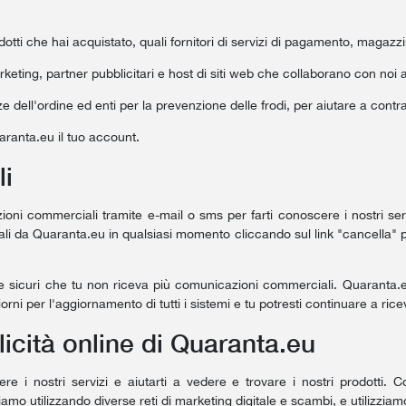
dotti che hai acquistato, quali fornitori di servizi di pagamento, magazzi
rketing, partner pubblicitari e host di siti web che collaborano con noi al
rze dell'ordine ed enti per la prevenzione delle frodi, per aiutare a contra
aranta.eu il tuo account.
i
ioni commerciali tramite e-mail o sms per farti conoscere i nostri servi
i da Quaranta.eu in qualsiasi momento cliccando sul link "cancella" pr
re sicuri che tu non riceva più comunicazioni commerciali. Quaranta.
orni per l'aggiornamento di tutti i sistemi e tu potresti continuare a ri
licità online di Quaranta.eu
ere i nostri servizi e aiutarti a vedere e trovare i nostri prodotti.
iamo utilizzando diverse reti di marketing digitale e scambi, e utilizzi