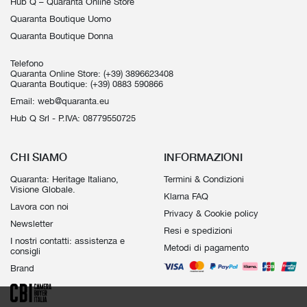
Hub Q – Quaranta Online Store
Quaranta Boutique Uomo
Quaranta Boutique Donna
Telefono
Quaranta Online Store:
(+39) 3896623408
Quaranta Boutique:
(+39) 0883 590866
Email:
web@quaranta.eu
Hub Q Srl - P.IVA: 08779550725
CHI SIAMO
INFORMAZIONI
Quaranta: Heritage Italiano,
Termini & Condizioni
Visione Globale.
Klarna FAQ
Lavora con noi
Privacy & Cookie policy
Newsletter
Resi e spedizioni
I nostri contatti: assistenza e
Metodi di pagamento
consigli
Brand