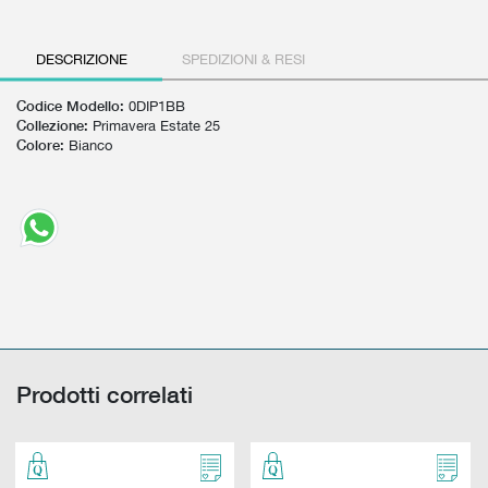
GIFT CARD
BEAUTY & HOME
GIFT CARD
DESCRIZIONE
SPEDIZIONI & RESI
Codice Modello:
0DIP1BB
Collezione:
Primavera Estate 25
Colore:
Bianco
Prodotti correlati