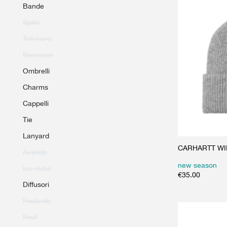
bande
spille
teli mare
borracce
ombrelli
charms
cappelli
tie
lanyard
CARHARTT WIP b
airpods
new season
ice cube
€
35.00
diffusori
foulards
pouf