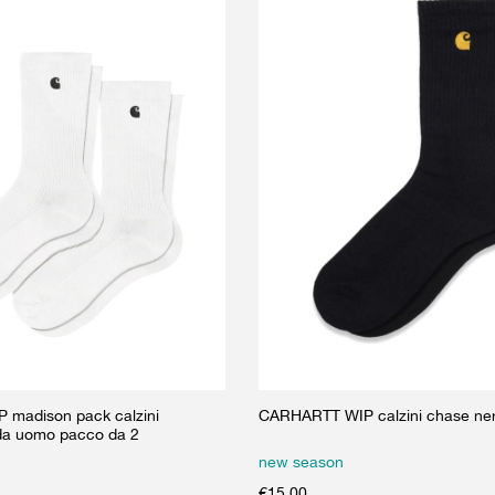
madison pack calzini
CARHARTT WIP calzini chase ner
 da uomo pacco da 2
new season
€
15.00