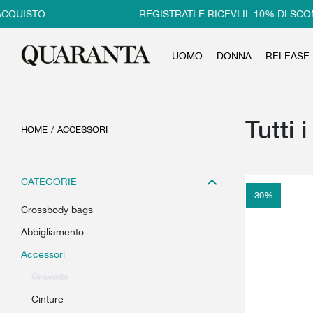
O
REGISTRATI E RICEVI IL 10% DI SCONTO SU
UOMO
DONNA
RELEASE
Tutti 
HOME
/
ACCESSORI
CATEGORIE
30
%
crossbody bags
abbigliamento
accessori
cravatte
cinture