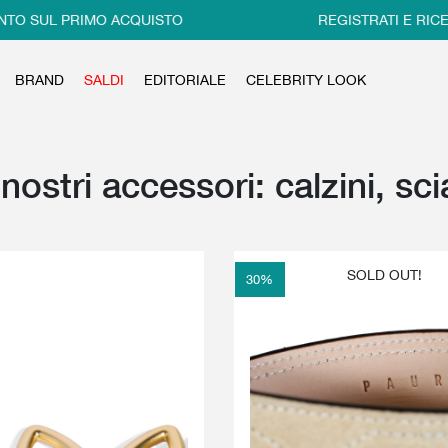
L PRIMO ACQUISTO
REGISTRATI E RICEVI IL 1
BRAND
SALDI
EDITORIALE
CELEBRITY LOOK
i nostri accessori: calzini, sc
SOLD OUT!
30
%