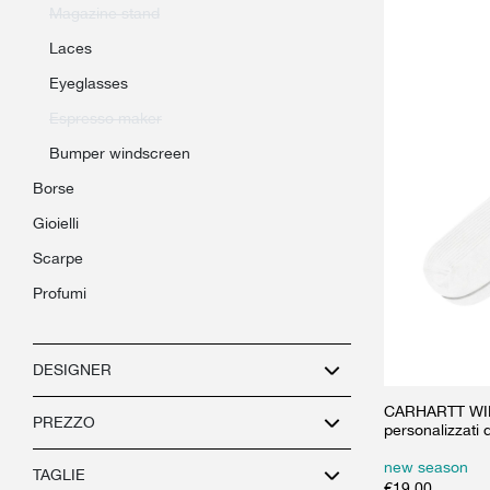
magazine stand
laces
eyeglasses
espresso maker
bumper windscreen
borse
gioielli
scarpe
profumi
DESIGNER
CARHARTT WIP 
PREZZO
personalizzati
new season
TAGLIE
€
19.00