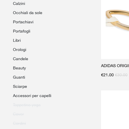
calzini
occhiali da sole
portachiavi
portafogli
libri
orologi
candele
ADIDAS ORIGIN
beauty
€
21.00
€
30.00
guanti
sciarpe
accessori per capelli
tappetino yoga
cover
cordini