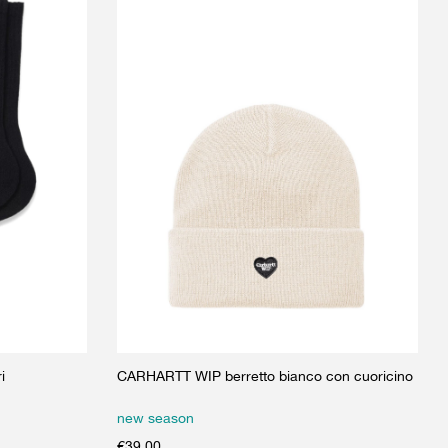
i
CARHARTT WIP berretto bianco con cuoricino
new season
€
39.00