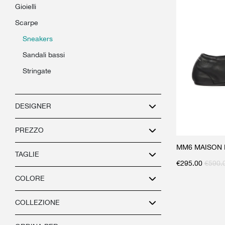
gioielli
scarpe
sneakers
sandali bassi
stringate
DESIGNER
PREZZO
MM6 MAISON M
TAGLIE
€
295.00
€
590.
COLORE
COLLEZIONE