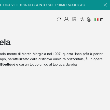
RICEVI IL 10% DI SCONTO SUL PRIMO ACQUISTO
IT
ela
naria mente di Martin Margiela nel 1997, questa linea prêt-à-porter
capo, caratterizzato dalla distintiva cucitura orizzontale, è un'opera
 Boutique
e dai un tocco unico al tuo guardaroba