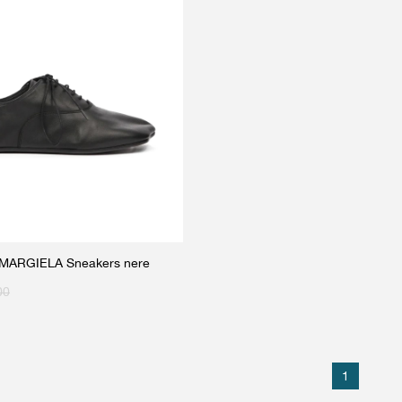
ARGIELA Sneakers nere
00
1