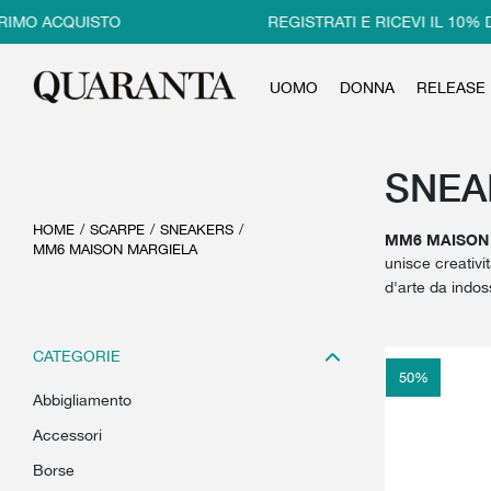
IMO ACQUISTO
REGISTRATI E RICEVI IL 10% D
UOMO
DONNA
RELEASE
SNEAK
HOME
/
SCARPE
/
SNEAKERS
/
MM6 MAISON
MM6 MAISON MARGIELA
unisce creativit
d'arte da indos
CATEGORIE
50
%
abbigliamento
accessori
borse