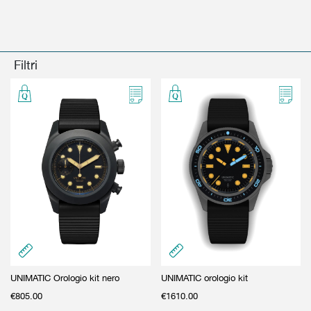
GIFT CARD
BEAUTY & HOME
GIFT CARD
Filtri
UNIMATIC Orologio kit nero
UNIMATIC orologio kit
€
805.00
€
1610.00