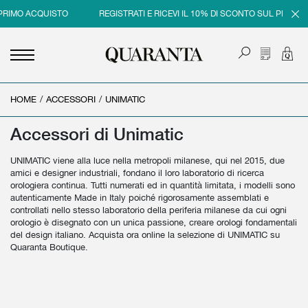
PRIMO ACQUISTO
REGISTRATI E RICEVI IL 10% DI SCONTO SUL PRIMO A
HOME
<
<
<
<
/
ACCESSORI
/
UNIMATIC
INDIETRO
INDIETRO
INDIETRO
INDIETRO
Accessori di Unimatic
UOMO
DONNA
BRAND
SALDI
UNIMATIC viene alla luce nella metropoli milanese, qui nel 2015, due
NEW IN
NEW IN
UOMO
SALDI UOMO
amici e designer industriali, fondano il loro laboratorio di ricerca
orologiera continua. Tutti numerati ed in quantità limitata, i modelli sono
ABBIGLIAMENTO
ABBIGLIAMENTO
DONNA
SALDI DONNA
autenticamente Made in Italy poiché rigorosamente assemblati e
controllati nello stesso laboratorio della periferia milanese da cui ogni
SCARPE
BORSE
orologio è disegnato con un unica passione, creare orologi fondamentali
del design italiano. Acquista ora online la selezione di UNIMATIC su
ACCESSORI
SCARPE
Quaranta Boutique.
PROFUMI
ACCESSORI
BEAUTY & HOME
PROFUMI