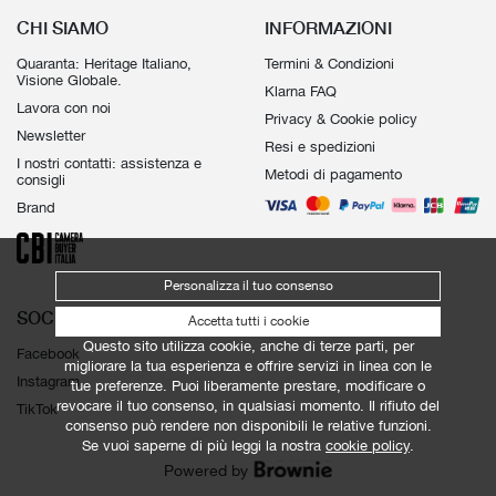
CHI SIAMO
INFORMAZIONI
Quaranta: Heritage Italiano,
Termini & Condizioni
Visione Globale.
Klarna FAQ
Lavora con noi
Privacy & Cookie policy
Newsletter
Resi e spedizioni
I nostri contatti: assistenza e
Metodi di pagamento
consigli
Brand
Personalizza il tuo consenso
SOCIAL
Accetta tutti i cookie
Questo sito utilizza cookie, anche di terze parti, per
Facebook
migliorare la tua esperienza e offrire servizi in linea con le
Instagram
tue preferenze. Puoi liberamente prestare, modificare o
revocare il tuo consenso, in qualsiasi momento. Il rifiuto del
TikTok
consenso può rendere non disponibili le relative funzioni.
Se vuoi saperne di più leggi la nostra
cookie policy
.
Powered by