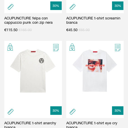
30
%
30
%
ACUPUNCTURE felpa con
ACUPUNCTURE t-shirt screamin
cappuccio punk con zip nera
bianca
€
115.50
€
165.00
€
45.50
€
65.00
30
%
30
%
ACUPUNCTURE t-shirt anarchy
ACUPUNCTURE t-shirt eye cry
bianca
bianca