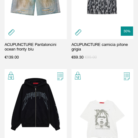
GIFT CARD
BEAUTY & HOME
GIFT CARD
30
%
ACUPUNCTURE Pantaloncini
ACUPUNCTURE camicia pitone
ocean fronty blu
grigia
€
139.00
€
69.30
€
99.00