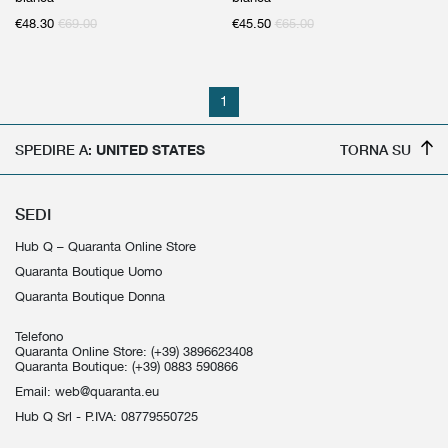
€
48.30
€
69.00
€
45.50
€
65.00
1
SPEDIRE A:
UNITED STATES
TORNA SU
SEDI
Hub Q – Quaranta Online Store
Quaranta Boutique Uomo
Quaranta Boutique Donna
Telefono
Quaranta Online Store:
(+39) 3896623408
Quaranta Boutique:
(+39) 0883 590866
Email:
web@quaranta.eu
Hub Q Srl - P.IVA: 08779550725