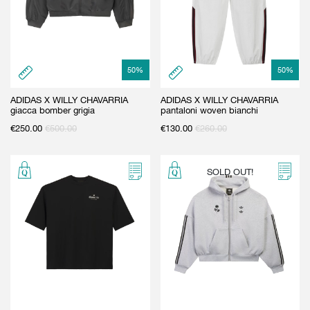
GIFT CARD
BEAUTY & HOME
GIFT CARD
50
%
50
%
ADIDAS X WILLY CHAVARRIA
ADIDAS X WILLY CHAVARRIA
giacca bomber grigia
pantaloni woven bianchi
€
250.00
€
500.00
€
130.00
€
260.00
SOLD OUT!