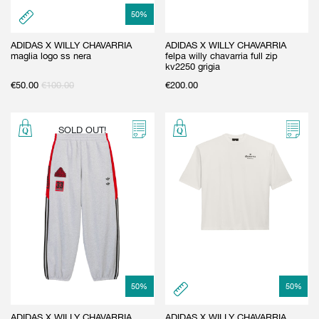
50
%
ADIDAS X WILLY CHAVARRIA
ADIDAS X WILLY CHAVARRIA
maglia logo ss nera
felpa willy chavarria full zip
kv2250 grigia
€
50.00
€
100.00
€
200.00
SOLD OUT!
50
%
50
%
ADIDAS X WILLY CHAVARRIA
ADIDAS X WILLY CHAVARRIA