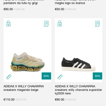
pantaloni da tuta ny grigi
maglia logo ss bianca
€
90.00
€
180.00
€
50.00
€
100.00
50
%
50
%
ADIDAS X WILLY CHAVARRIA
ADIDAS X WILLY CHAVARRIA
sneakers megaride beige
sneakers willy chavarria superstar
kj2029 nere
€
110.00
€
220.00
€
90.00
€
180.00