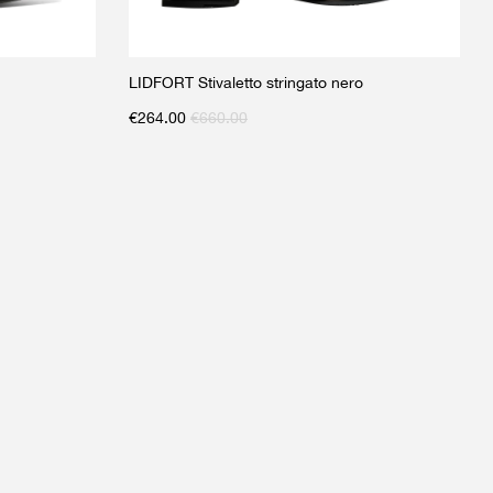
LIDFORT Stivaletto stringato nero
€
264.00
€
660.00