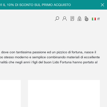
10% DI SCONTO SUL PRIMO ACQUISTO
REGISTRA
IT
 dove con tantissima passione ed un pizzico di fortuna, nasce il
po stesso moderno e semplice combinando materiali di eccellente
lità che negli anni i figli del buon Lido Fortuna hanno portato al