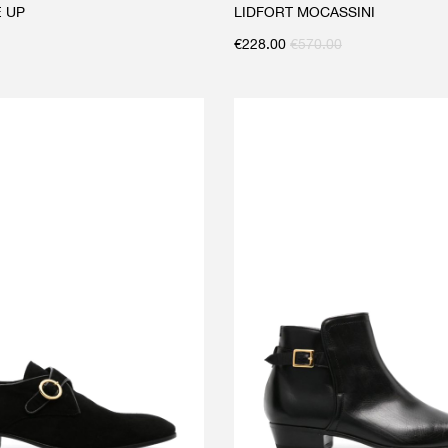
E UP
LIDFORT MOCASSINI
€
228.00
€
570.00