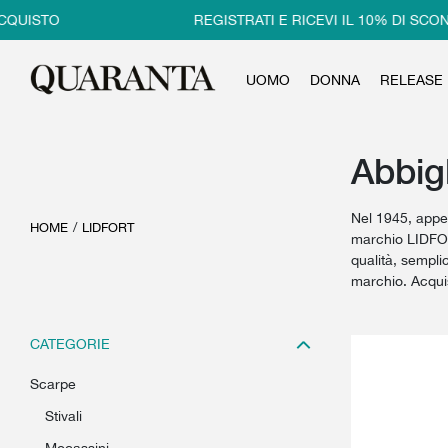
TO
REGISTRATI E RICEVI IL 10% DI SCONTO S
UOMO
DONNA
RELEASE
Abbig
Nel 1945, appen
HOME
/
LIDFORT
marchio LIDFOR
qualità, sempli
marchio. Acqui
CATEGORIE
scarpe
stivali
mocassini