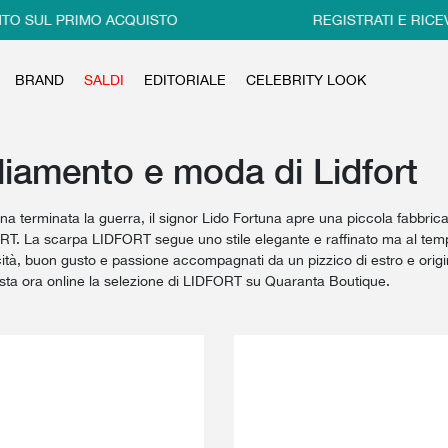
UL PRIMO ACQUISTO
REGISTRATI E RICEVI IL 
BRAND
SALDI
EDITORIALE
CELEBRITY LOOK
liamento e moda di Lidfort
a terminata la guerra, il signor Lido Fortuna apre una piccola fabbrica
T. La scarpa LIDFORT segue uno stile elegante e raffinato ma al tem
cità, buon gusto e passione accompagnati da un pizzico di estro e origina
sta ora online la selezione di LIDFORT su Quaranta Boutique.