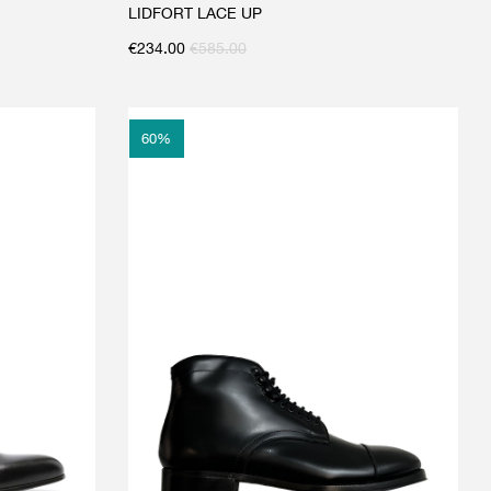
LIDFORT LACE UP
€
234.00
€
585.00
60
%