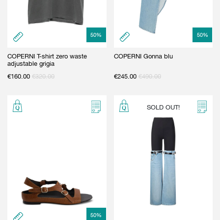
GIFT CARD
BEAUTY & HOME
GIFT CARD
50
%
50
%
COPERNI T-shirt zero waste
COPERNI Gonna blu
adjustable grigia
€
160.00
€
320.00
€
245.00
€
490.00
SOLD OUT!
50
%