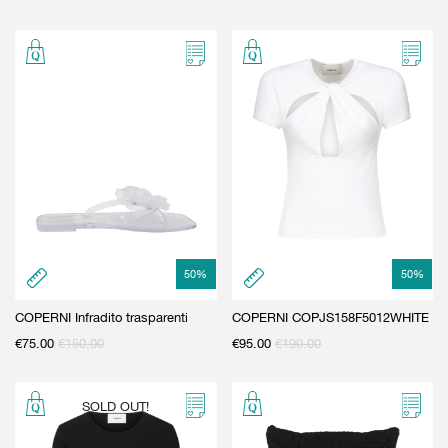
50
%
50
%
COPERNI Infradito trasparenti
COPERNI COPJS158F5012WHITE
€
75.00
€
150.00
€
95.00
€
190.00
SOLD OUT!