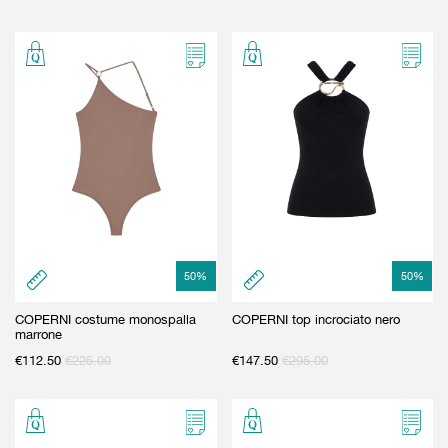
50
%
50
%
COPERNI costume monospalla
COPERNI top incrociato nero
marrone
€
112.50
€
225.00
€
147.50
€
295.00