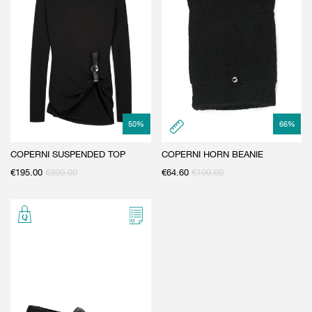
50
%
66
%
COPERNI SUSPENDED TOP
COPERNI HORN BEANIE
€
195.00
€
390.00
€
64.60
€
190.00