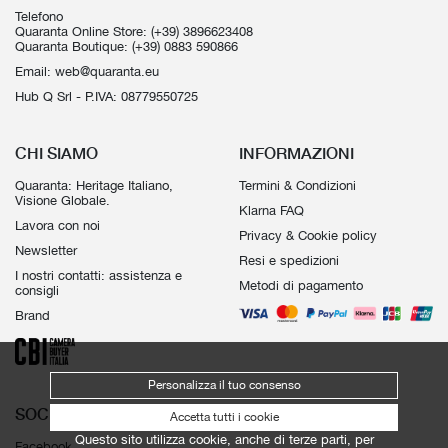
Telefono
Quaranta Online Store:
(+39) 3896623408
Quaranta Boutique:
(+39) 0883 590866
Email:
web@quaranta.eu
Hub Q Srl - P.IVA: 08779550725
CHI SIAMO
INFORMAZIONI
Quaranta: Heritage Italiano,
Termini & Condizioni
Visione Globale.
Klarna FAQ
Lavora con noi
Privacy & Cookie policy
Newsletter
Resi e spedizioni
I nostri contatti: assistenza e
Metodi di pagamento
consigli
Brand
Personalizza il tuo consenso
SOCIAL
Accetta tutti i cookie
Questo sito utilizza cookie, anche di terze parti, per
Facebook