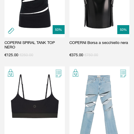
50
%
50
%
COPERNI SPIRAL TANK TOP
COPERNI Borsa a secchiello nera
NERO
€
125.00
€
250.00
€
375.00
€
750.00