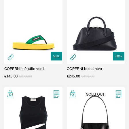
50
%
50
%
COPERNI infradito verdi
COPERNI borsa nera
€
145.00
€
290.00
€
245.00
€
490.00
SOLD OUT!