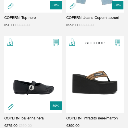
50
%
50
%
COPERNI Top nero
COPERNI Jeans Coperni azzurri
€
90.00
€
180.00
€
295.00
€
590.00
SOLD OUT!
50
%
COPERNI ballerina nera
COPERNI Infradito nere/marroni
€
275.00
€
550.00
€
390.00