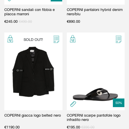
COPERNI sandali con fibbia e
COPERNI pantaloni hybrid denim
placca marroni
nero/blu
€
245.00
€
490.00
€
890.00
SOLD OUT!
50
%
COPERNI giacca logo belted nero
COPERNI scarpe pantofole logo
infradito nero
€
1190.00
€
195.00
€
390.00