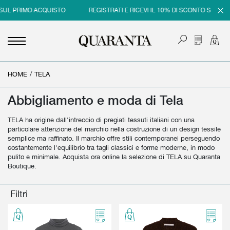
 SUL PRIMO ACQUISTO
REGISTRATI E RICEVI IL 10% DI SCONTO SUL PR
HOME
<
<
<
<
/
TELA
INDIETRO
INDIETRO
INDIETRO
INDIETRO
Abbigliamento e moda di Tela
UOMO
DONNA
BRAND
SALDI
TELA ha origine dall'intreccio di pregiati tessuti italiani con una
NEW IN
NEW IN
UOMO
SALDI UOMO
particolare attenzione del marchio nella costruzione di un design tessile
semplice ma raffinato. Il marchio offre stili contemporanei perseguendo
ABBIGLIAMENTO
ABBIGLIAMENTO
DONNA
SALDI DONNA
costantemente l'equilibrio tra tagli classici e forme moderne, in modo
pulito e minimale. Acquista ora online la selezione di TELA su Quaranta
SCARPE
BORSE
Boutique.
ACCESSORI
SCARPE
Filtri
PROFUMI
ACCESSORI
BEAUTY & HOME
PROFUMI