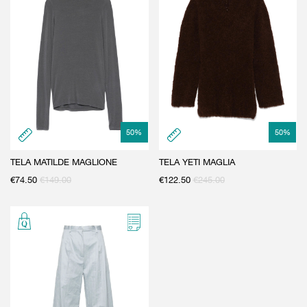
GIFT CARD
BEAUTY & HOME
GIFT CARD
50
%
50
%
TELA MATILDE MAGLIONE
TELA YETI MAGLIA
€
74.50
€
149.00
€
122.50
€
245.00